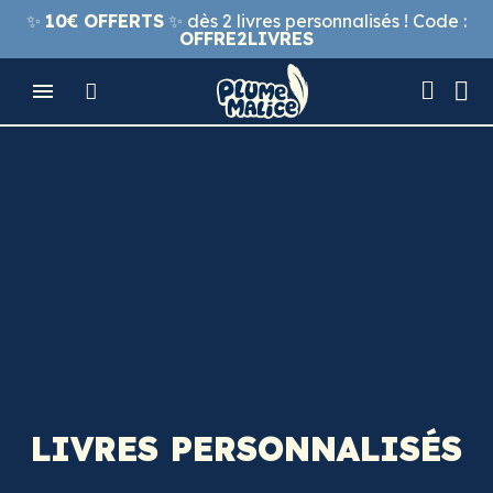
✨
10€ OFFERTS
✨ dès 2 livres personnalisés ! Code :
OFFRE2LIVRES
LIVRES PERSONNALISÉS