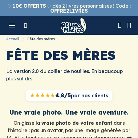
✨
10€ OFFERTS
✨ dès 2 livres personnalisés ! Code :
OFFRE2LIVRES
Accueil
Fête des mères
FÊTE DES MÈRES
La version 2.0 du collier de nouilles. En beaucoup
plus solide.
4,8/5
★★★★★
par nos clients
Une vraie photo. Une vraie aventure.
On glisse la
vraie photo de votre enfant
dans
l'histoire : pas un avatar, pas une image générée par
IA. Et le bonheur de se reconnaître à chaque page. ❤️