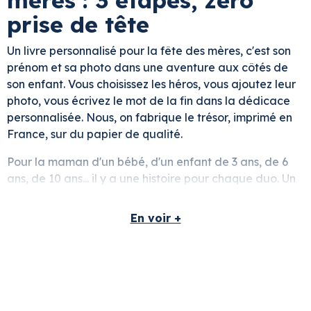
prise de tête
Un livre personnalisé pour la fête des mères, c'est son
prénom et sa photo dans une aventure aux côtés de
son enfant. Vous choisissez les héros, vous ajoutez leur
photo, vous écrivez le mot de la fin dans la dédicace
personnalisée. Nous, on fabrique le trésor, imprimé en
France, sur du papier de qualité.
Pour la maman d'un bébé, d'un enfant de 3 ans, de 6
ans, de 10 ans... il y a une histoire pour chaque duo. Un
cadeau fête des mères original qui immortalise leur
complicité à un instant T.
En voir +
Pourquoi ce livre est un
cadeau plus malin qu'un
week-end au spa ?