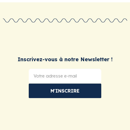
C'est une capsule temporelle.
La photo et l'histoire
figent leur complicité. Dans 20 ans, ce livre sera un
trésor inestimable.
C'est la version collector du collier de nouilles.
L'intention est la même, l'amour est le même, le résultat
est magnifique.
C'est une machine à créer des moments.
Le vrai
cadeau, c'est le moment sacré de la lecture partagée,
encore et encore.
Inscrivez-vous à notre Newsletter !
Ça la valorise comme jamais.
Se voir transformée en
héroïne d'aventure par son propre enfant, c'est
inoubliable.
M'INSCRIRE
Retrouvez toute notre sélection de
livres personnalisés
maman
pour trouver l'histoire qui lui ressemble. Et pour
une aventure en duo avec son enfant, explorez nos
livres personnalisés 2 personnages
.
Cette année, oubliez le périssable. Offrez-lui de