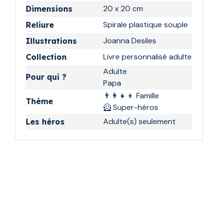
20 x 20 cm
Dimensions
année.
Spirale plastique souple
Reliure
Laissez parler votre imagination et laissez-lui
Joanna Desiles
sur la page de garde un joli message pour lui
Illustrations
décrire votre amour ou le remercier pour tout
Livre personnalisé adulte
Collection
ce qu'il vous apporte.
Adulte
Pour qui ?
Papa
Que vous soyez petit ou grand, ce livre
personnalisé est un joli cadeau pour tous les
👨‍👩‍👧‍👦 Famille
Thème
papas quelle que soit la génération !
🦸 Super-héros
Adulte(s) seulement
Les héros