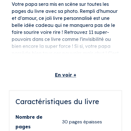
Votre papa sera mis en scène sur toutes les
pages du livre avec sa photo. Rempli d'humour
et d'amour, ce joli livre personnalisé est une
belle idée cadeau qui ne manquera pas de le
faire sourire voire rire ! Retrouvez 11 super-
pouvoirs dans ce livre comme l'invisibilité ou
bien encore la super force ! Si si, votre papa
possède bien tous ces pouvoirs mais chut ! C'est
un secret !
Un livre personnalisé
En voir +
pour papa
Pour la fête des pères, pour son anniversaire ou
Caractéristiques du livre
pour Noël, le livre personnalisé "Papa est un
super-héros" sera à coup sûr un cadeau
original. Personnalisable avec sa photo, son
Nombre de
30 pages épaisses
prénom et une dédicace personnelle, il pourra
pages
le garder en souvenir et le ressortir chaque