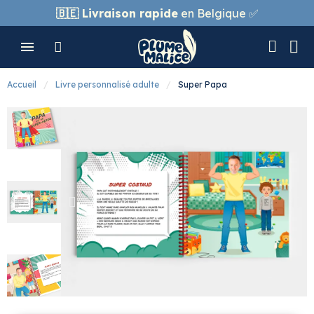
🇧🇪
Livraison rapide
en Belgique ✅
Accueil
Livre personnalisé adulte
Super Papa