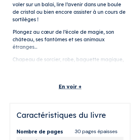
voler sur un balai, lire l’avenir dans une boule
de cristal ou bien encore assister à un cours de
sortilèges !
Plongez au cœur de l’école de magie, son
château, ses fantômes et ses animaux
étranges...
Chapeau de sorcier, robe, baguette magique,
tout l’univers de la magie est représenté dans
ce livre personnalisé qui plaira aux petits
comme aux plus grands.
En voir +
Une histoire
personnalisée pour
Caractéristiques du livre
votre petit sorcier en
herbe
30 pages épaisses
Nombre de pages