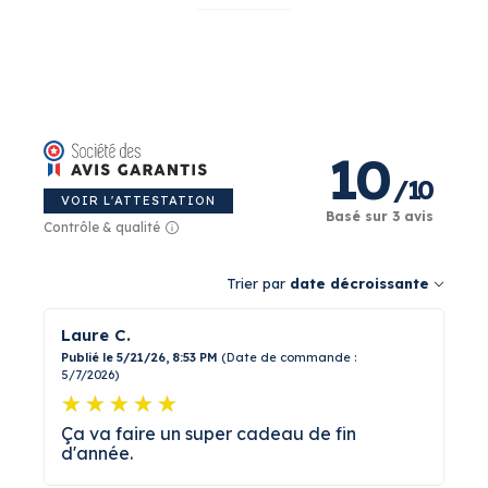
ressemble à rien d'autre. Conçu, illustré et
imprimé en France, ce livre est fait pour
marquer la fin d'une année. Et peut-être bien
devenir une légende dans la salle de classe
pour les années suivantes.
À vous de jouer
10
/
10
Sa photo, son prénom, une dédicace de la
VOIR L'ATTESTATION
Basé sur 3 avis
classe si l'envie est là. Quelques clics, et la
Contrôle & qualité
super-héroïne a son livre. Il n'y a plus qu'à
emballer.
Trier par
date décroissante
Laure C.
Publié le 5/21/26, 8:53 PM
(Date de commande :
5/7/2026)
Ça va faire un super cadeau de fin
d'année.