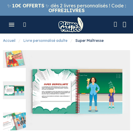
✨
10€ OFFERTS
✨ dès 2 livres personnalisés ! Code :
OFFRE2LIVRES
Accueil
Livre personnalisé adulte
Super Maîtresse