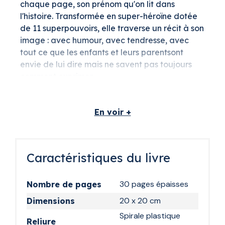
chaque page, son prénom qu'on lit dans
l'histoire. Transformée en super-héroïne dotée
de 11 superpouvoirs, elle traverse un récit à son
image : avec humour, avec tendresse, avec
tout ce que les enfants et leurs parentsont
envie de lui dire mais ne savent pas toujours
comment exprimer.
Parce qu'un livre avec sa photo dedans, ça ne
s'offre pas comme un bouquet de fleurs. Ça se
En voir +
garde, ça se montre, ça se relit des années
après.
Le cadeau de fin
Caractéristiques du livre
d'année qui sort du
30 pages épaisses
Nombre de pages
lot
20 x 20 cm
Dimensions
Pas de chocolats, pas de chèque-cadeau
Spirale plastique
générique, pas de coloriage découpé à la
Reliure