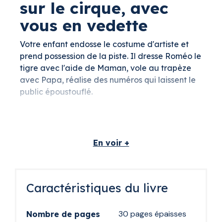
sur le cirque, avec
vous en vedette
Votre enfant endosse le costume d'artiste et
prend possession de la piste. Il dresse Roméo le
tigre avec l'aide de Maman, vole au trapèze
avec Papa, réalise des numéros qui laissent le
public époustouflé.
Parce que dans ce livre, le héros n'est pas un
personnage inventé. C'est votre enfant, avec
son vrai prénom et sa vraie photo. Le livre
En voir +
existe en version fille ou garçon pour coller à
chaque histoire.
Quatre héros en
Caractéristiques du livre
photo, un seul
spectacle
30 pages épaisses
Nombre de pages