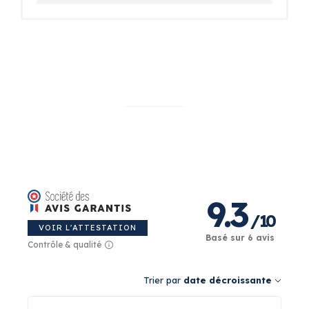
Ce livre de recette personnalisé est imaginé,
illustré et imprimé en France. À offrir dès 6 ans.
À garder bien plus longtemps.
9.3
/
10
VOIR L'ATTESTATION
Basé sur 6 avis
Contrôle & qualité
Trier par
date décroissante