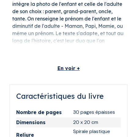
intègre la photo de l'enfant et celle de l'adulte
de son choix : parent, grand-parent, oncle,
tante. On renseigne le prénom de l'enfant et le
diminutif de l'adulte - Maman, Papi, Mamie, ou
même un prénom. Le texte s'adapte, et tout au
long de l'histoire, c'est leur duo que l'on
retrouve.
Une dédicace personnelle peut compléter le
tout dès la première page, jusqu'à 230
En voir +
caractères.
Dix recettes, des
Caractéristiques du livre
entrées jusqu'au
dessert
30 pages épaisses
Nombre de pages
Au fil des pages, l'enfant prépare dix recettes
20 x 20 cm
Dimensions
aux noms rigolos, avec l'aide de l'adulte qui
Spirale plastique
Reliure
l'accompagne. Entrées, plats, desserts : toute la